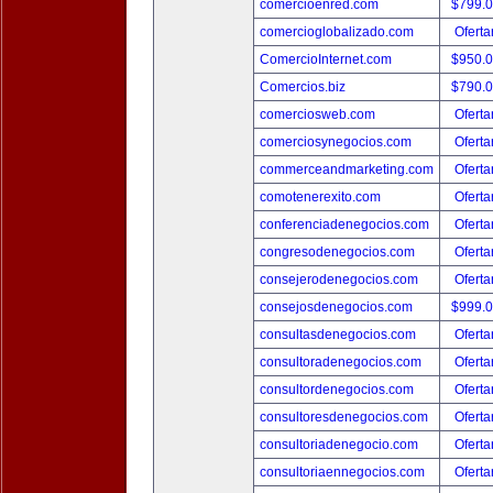
comercioenred.com
$799.
comercioglobalizado.com
Oferta
ComercioInternet.com
$950.
Comercios.biz
$790.
comerciosweb.com
Oferta
comerciosynegocios.com
Oferta
commerceandmarketing.com
Oferta
comotenerexito.com
Oferta
conferenciadenegocios.com
Oferta
congresodenegocios.com
Oferta
consejerodenegocios.com
Oferta
consejosdenegocios.com
$999.
consultasdenegocios.com
Oferta
consultoradenegocios.com
Oferta
consultordenegocios.com
Oferta
consultoresdenegocios.com
Oferta
consultoriadenegocio.com
Oferta
consultoriaennegocios.com
Oferta