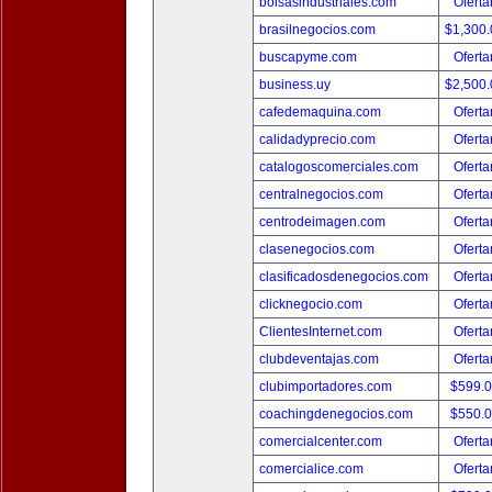
bolsasindustriales.com
Oferta
brasilnegocios.com
$1,300
buscapyme.com
Oferta
business.uy
$2,500
cafedemaquina.com
Oferta
calidadyprecio.com
Oferta
catalogoscomerciales.com
Oferta
centralnegocios.com
Oferta
centrodeimagen.com
Oferta
clasenegocios.com
Oferta
clasificadosdenegocios.com
Oferta
clicknegocio.com
Oferta
ClientesInternet.com
Oferta
clubdeventajas.com
Oferta
clubimportadores.com
$599.
coachingdenegocios.com
$550.
comercialcenter.com
Oferta
comercialice.com
Oferta