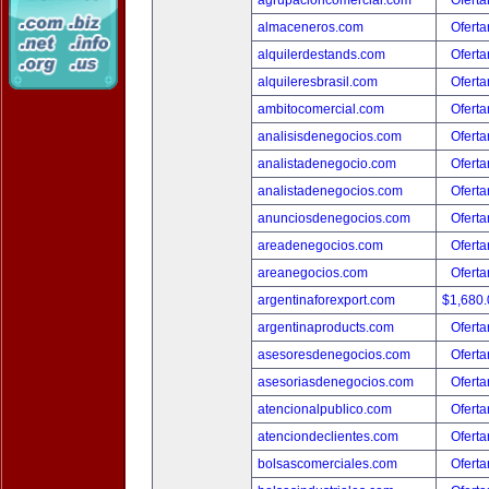
agrupacioncomercial.com
Oferta
almaceneros.com
Oferta
alquilerdestands.com
Oferta
alquileresbrasil.com
Oferta
ambitocomercial.com
Oferta
analisisdenegocios.com
Oferta
analistadenegocio.com
Oferta
analistadenegocios.com
Oferta
anunciosdenegocios.com
Oferta
areadenegocios.com
Oferta
areanegocios.com
Oferta
argentinaforexport.com
$1,680
argentinaproducts.com
Oferta
asesoresdenegocios.com
Oferta
asesoriasdenegocios.com
Oferta
atencionalpublico.com
Oferta
atenciondeclientes.com
Oferta
bolsascomerciales.com
Oferta