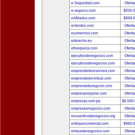
e-Seguridad.com
Oferta
e-seguros.com
$550.
eAfiliados.com
$899.
eclientes.com
Oferta
ecomercios.com
Oferta
ederecho.eu
Oferta
efranquicia.com
Oferta
ejecutivodenegocios.com
Oferta
ejecutivosdenegocios.com
Oferta
emprendedoresenred.com
Oferta
emprendedorvirtual.com
Oferta
emprendetunegocio.com
Oferta
empresariopyme.com
Oferta
empresas.com.pa
$6,500
empresasnegocios.com
Oferta
encuentrosdenegocios.org
Oferta
enfoquecomercial.com
$980.
enlacedenegocios.com
Oferta