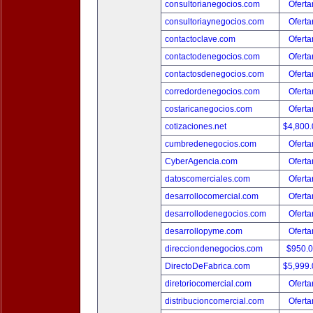
consultorianegocios.com
Oferta
consultoriaynegocios.com
Oferta
contactoclave.com
Oferta
contactodenegocios.com
Oferta
contactosdenegocios.com
Oferta
corredordenegocios.com
Oferta
costaricanegocios.com
Oferta
cotizaciones.net
$4,800
cumbredenegocios.com
Oferta
CyberAgencia.com
Oferta
datoscomerciales.com
Oferta
desarrollocomercial.com
Oferta
desarrollodenegocios.com
Oferta
desarrollopyme.com
Oferta
direcciondenegocios.com
$950.
DirectoDeFabrica.com
$5,999
diretoriocomercial.com
Oferta
distribucioncomercial.com
Oferta