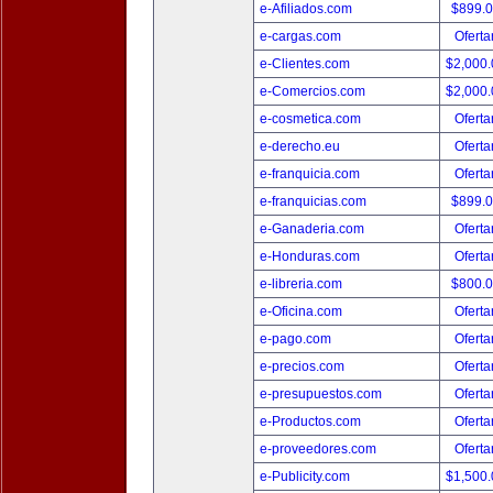
e-Afiliados.com
$899.
e-cargas.com
Oferta
e-Clientes.com
$2,000
e-Comercios.com
$2,000
e-cosmetica.com
Oferta
e-derecho.eu
Oferta
e-franquicia.com
Oferta
e-franquicias.com
$899.
e-Ganaderia.com
Oferta
e-Honduras.com
Oferta
e-libreria.com
$800.
e-Oficina.com
Oferta
e-pago.com
Oferta
e-precios.com
Oferta
e-presupuestos.com
Oferta
e-Productos.com
Oferta
e-proveedores.com
Oferta
e-Publicity.com
$1,500