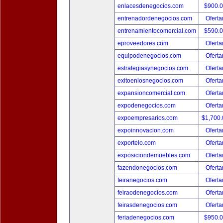
enlacesdenegocios.com
$900.
entrenadordenegocios.com
Oferta
entrenamientocomercial.com
$590.
eproveedores.com
Oferta
equipodenegocios.com
Oferta
estrategiasynegocios.com
Oferta
exitoenlosnegocios.com
Oferta
expansioncomercial.com
Oferta
expodenegocios.com
Oferta
expoempresarios.com
$1,700
expoinnovacion.com
Oferta
exportelo.com
Oferta
exposiciondemuebles.com
Oferta
fazendonegocios.com
Oferta
feiranegocios.com
Oferta
feiraodenegocios.com
Oferta
feirasdenegocios.com
Oferta
feriadenegocios.com
$950.