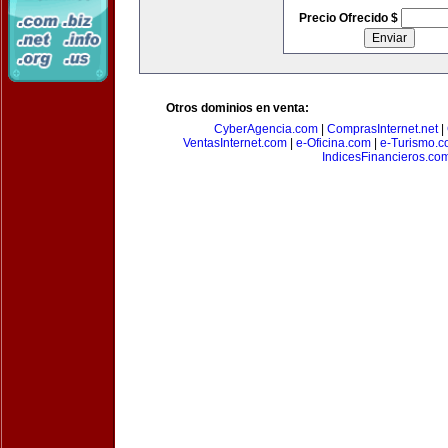
Precio Ofrecido $
Otros dominios en venta:
CyberAgencia.com
|
ComprasInternet.net
|
VentasInternet.com
|
e-Oficina.com
|
e-Turismo.
IndicesFinancieros.co