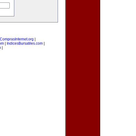
ComprasInternet.org
|
com
|
IndicesBursatiles.com
|
m
|