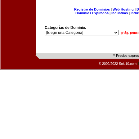
Registro de Dominios
|
Web Hosting
|
D
Dominios Expirados
|
Industrias
|
Indu
Categorías de Dominio:
[Pág. princi
** Precios expre
© 2002/2022 Solo10.com