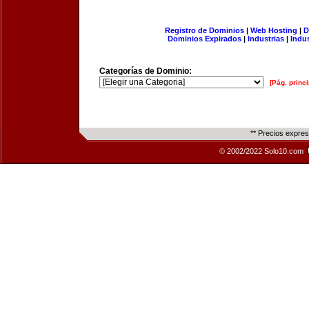
Registro de Dominios
|
Web Hosting
|
D
Dominios Expirados
|
Industrias
|
Indu
Categorías de Dominio:
[Pág. princi
** Precios expre
© 2002/2022 Solo10.com