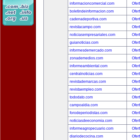
informacioncomercial.com
Ofer
boletindeinformacion.com
Ofer
cadenadeportiva.com
Ofer
revistacampo.com
Ofer
noticiasempresariales.com
Ofer
guianoticias.com
Ofer
informesdemercado.com
Ofer
zonademedios.com
Ofer
informeambiental.com
Ofer
centralnoticias.com
Ofer
revistademarcas.com
Ofer
revistaempleo.com
Ofer
tododato.com
Ofer
campoaldia.com
Ofer
forodeperiodistas.com
Ofer
noticiasdeeconomia.com
Ofer
informeagropecuario.com
Ofer
diariodecocina.com
Ofer