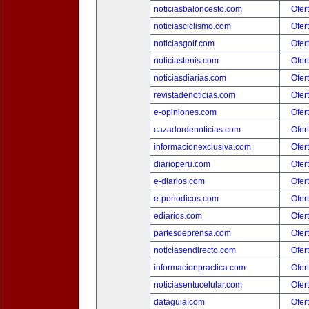
noticiasbaloncesto.com
Ofer
noticiasciclismo.com
Ofer
noticiasgolf.com
Ofer
noticiastenis.com
Ofer
noticiasdiarias.com
Ofer
revistadenoticias.com
Ofer
e-opiniones.com
Ofer
cazadordenoticias.com
Ofer
informacionexclusiva.com
Ofer
diarioperu.com
Ofer
e-diarios.com
Ofer
e-periodicos.com
Ofer
ediarios.com
Ofer
partesdeprensa.com
Ofer
noticiasendirecto.com
Ofer
informacionpractica.com
Ofer
noticiasentucelular.com
Ofer
dataguia.com
Ofer