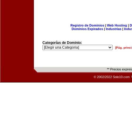
Registro de Dominios
|
Web Hosting
|
D
Dominios Expirados
|
Industrias
|
Indu
Categorías de Dominio:
[Pág. princi
** Precios expre
© 2002/2022 Solo10.com