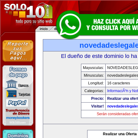
novedadeslegal
El dueño de este dominio lo ha
Mayusculas:
NOVEDADESLEG
Minusculas:
novedadeslegale
Longitud:
16 caracteres
Categorias:
InformaciÃ³n y Not
Precio:
Realizar una ofer
Visitar!
novedadeslegale
Serán consideradas ofer
Realizar una Oferta