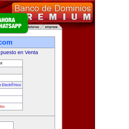
com
 puesto en Venta
M
 ElectrÃ³nico
!
tas