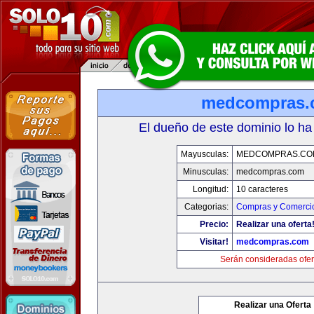
medcompras.
El dueño de este dominio lo ha
Mayusculas:
MEDCOMPRAS.CO
Minusculas:
medcompras.com
Longitud:
10 caracteres
Categorias:
Compras y Comercio
Precio:
Realizar una oferta
Visitar!
medcompras.com
Serán consideradas ofer
Realizar una Oferta