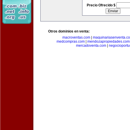
Precio Ofrecido $
Otros dominios en venta:
macroventas.com
|
maquinariasenventa.c
medcompras.com
|
mendozapropiedades.com
mercadoventa.com
|
negocioport