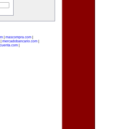
om
|
mascompra.com
|
|
mercadobancario.com
|
ucuenta.com
|