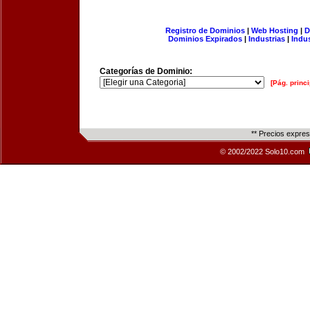
Registro de Dominios
|
Web Hosting
|
D
Dominios Expirados
|
Industrias
|
Indu
Categorías de Dominio:
[Pág. princi
** Precios expre
© 2002/2022 Solo10.com