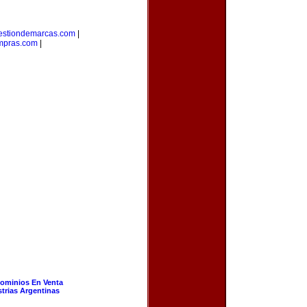
estiondemarcas.com
|
mpras.com
|
ominios En Venta
strias Argentinas