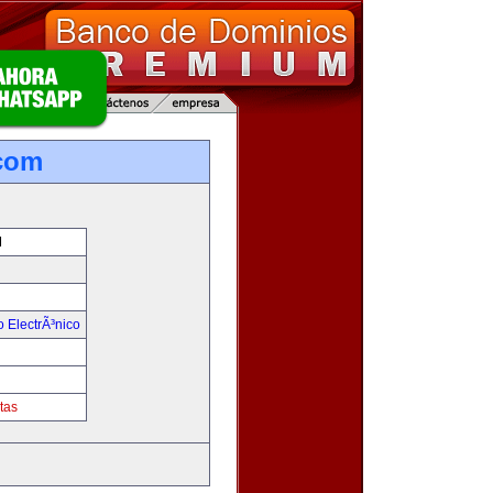
com
M
 ElectrÃ³nico
!
tas