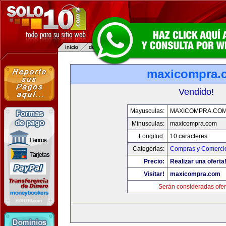
maxicompra.
Vendido!
Mayusculas:
MAXICOMPRA.CO
Minusculas:
maxicompra.com
Longitud:
10 caracteres
Categorias:
Compras y Comercio
Precio:
Realizar una oferta
Visitar!
maxicompra.com
Serán consideradas ofer