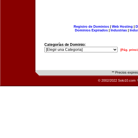
Registro de Dominios
|
Web Hosting
|
D
Dominios Expirados
|
Industrias
|
Indu
Categorías de Dominio:
[Pág. princi
** Precios expre
© 2002/2022 Solo10.com