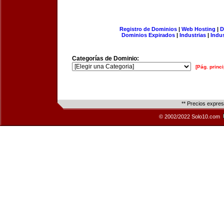
Registro de Dominios
|
Web Hosting
|
D
Dominios Expirados
|
Industrias
|
Indu
Categorías de Dominio:
[Pág. princi
** Precios expre
© 2002/2022 Solo10.com