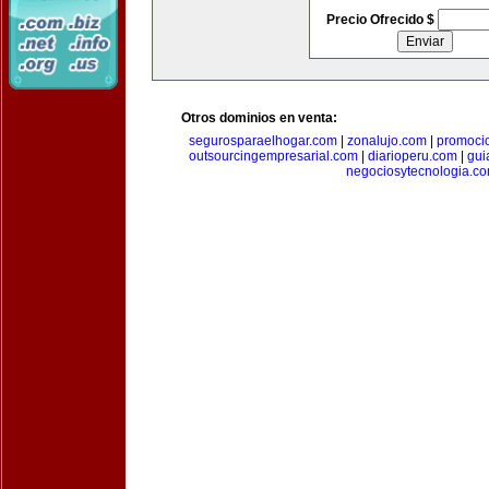
Precio Ofrecido $
Otros dominios en venta:
segurosparaelhogar.com
|
zonalujo.com
|
promoci
outsourcingempresarial.com
|
diarioperu.com
|
gui
negociosytecnologia.c