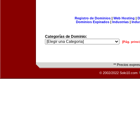
Registro de Dominios
|
Web Hosting
|
D
Dominios Expirados
|
Industrias
|
Indu
Categorías de Dominio:
[Pág. princi
** Precios expre
© 2002/2022 Solo10.com