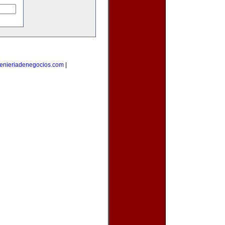
enieriadenegocios.com
|