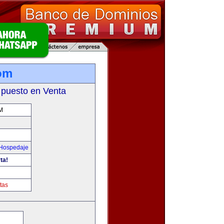
com
 puesto en Venta
M
 Hospedaje
ta!
tas