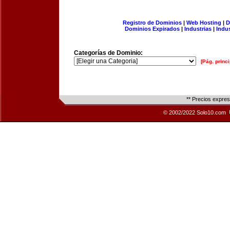
Registro de Dominios
|
Web Hosting
|
D
Dominios Expirados
|
Industrias
|
Indu
Categorías de Dominio:
[Pág. princi
** Precios expre
© 2002/2022 Solo10.com