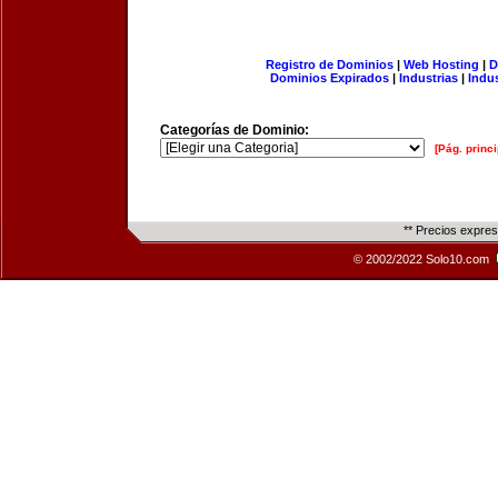
Registro de Dominios
|
Web Hosting
|
D
Dominios Expirados
|
Industrias
|
Indu
Categorías de Dominio:
[Pág. princi
** Precios expre
© 2002/2022 Solo10.com