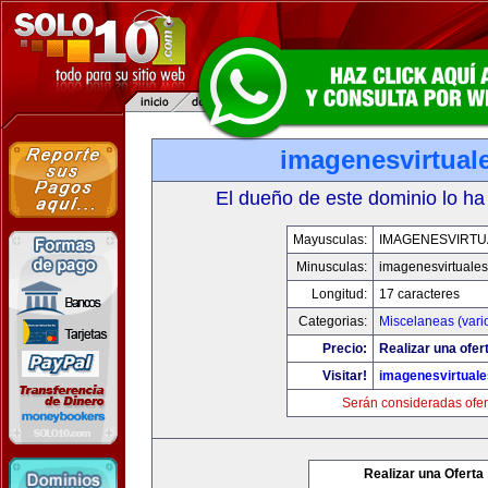
imagenesvirtual
El dueño de este dominio lo ha
Mayusculas:
IMAGENESVIRTU
Minusculas:
imagenesvirtuale
Longitud:
17 caracteres
Categorias:
Miscelaneas (vari
Precio:
Realizar una ofer
Visitar!
imagenesvirtual
Serán consideradas ofer
Realizar una Oferta