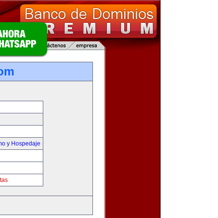
com
smo y Hospedaje
tas