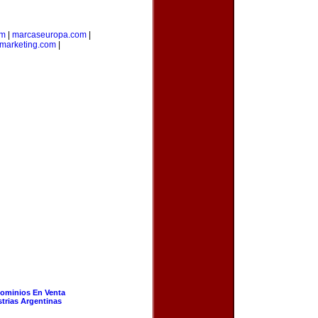
om
|
marcaseuropa.com
|
marketing.com
|
ominios En Venta
strias Argentinas