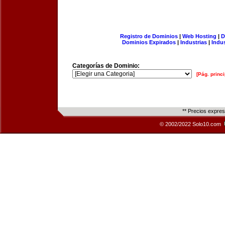
Registro de Dominios
|
Web Hosting
|
D
Dominios Expirados
|
Industrias
|
Indu
Categorías de Dominio:
[Pág. princi
** Precios expre
© 2002/2022 Solo10.com