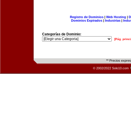
Registro de Dominios
|
Web Hosting
|
D
Dominios Expirados
|
Industrias
|
Indu
Categorías de Dominio:
[Pág. princi
** Precios expre
© 2002/2022 Solo10.com