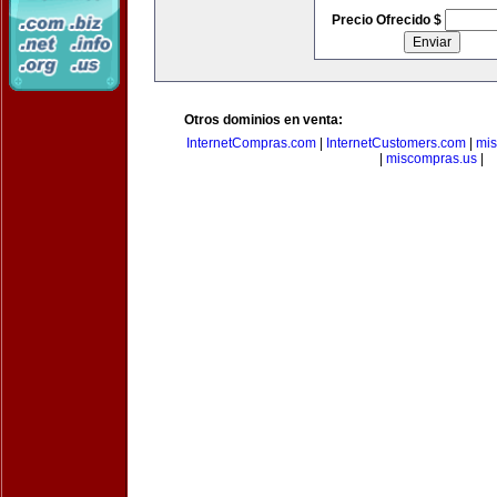
Precio Ofrecido $
Otros dominios en venta:
InternetCompras.com
|
InternetCustomers.com
|
mis
|
miscompras.us
|