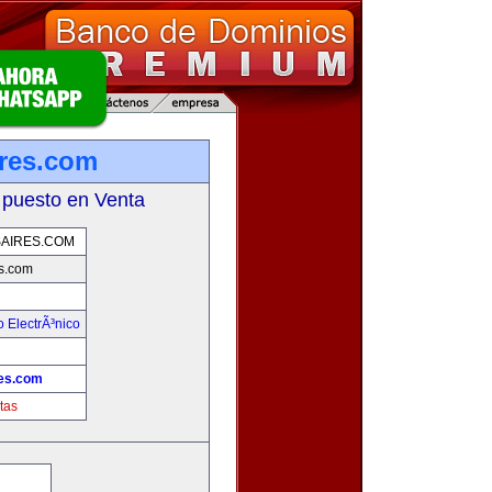
res.com
 puesto en Venta
AIRES.COM
s.com
 ElectrÃ³nico
!
es.com
tas