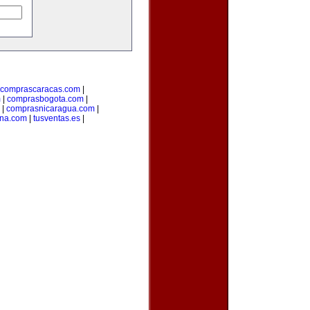
comprascaracas.com
|
m
|
comprasbogota.com
|
|
comprasnicaragua.com
|
ina.com
|
tusventas.es
|