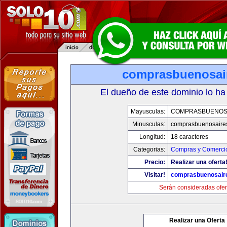
comprasbuenosai
El dueño de este dominio lo ha
Mayusculas:
COMPRASBUENOS
Minusculas:
comprasbuenosaire
Longitud:
18 caracteres
Categorias:
Compras y Comercio
Precio:
Realizar una oferta
Visitar!
comprasbuenosair
Serán consideradas ofer
Realizar una Oferta