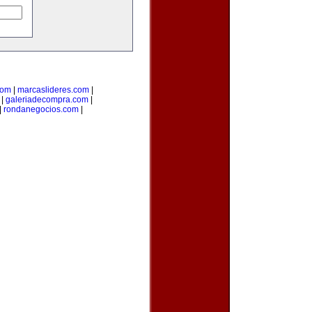
com
|
marcaslideres.com
|
|
galeriadecompra.com
|
|
rondanegocios.com
|