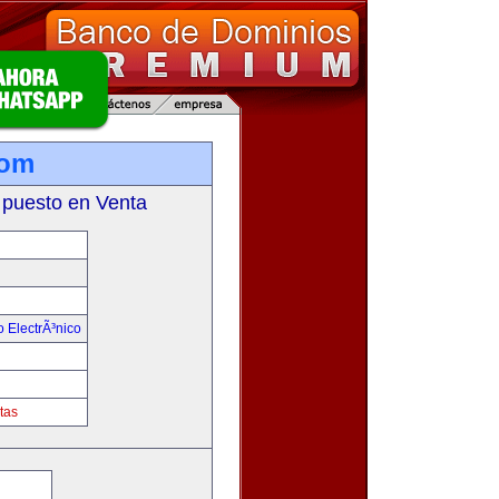
com
 puesto en Venta
 ElectrÃ³nico
!
tas