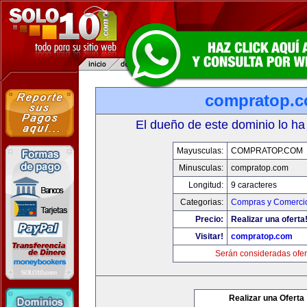
compratop.
El dueño de este dominio lo ha
Mayusculas:
COMPRATOP.COM
Minusculas:
compratop.com
Longitud:
9 caracteres
Categorias:
Compras y Comercio
Precio:
Realizar una oferta
Visitar!
compratop.com
Serán consideradas ofer
Realizar una Oferta