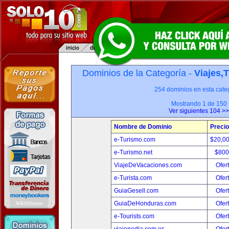
Dominios de la Categoría -
Viajes,
254 dominios en esta categ
Mostrando 1 de 150
Ver siguientes 104 >>
Nombre de Dominio
Precio
e-Turismo.com
$20,0
e-Turismo.net
$800
ViajeDeVacaciones.com
Ofer
e-Turista.com
Ofer
GuiaGesell.com
Ofer
GuiaDeHonduras.com
Ofer
e-Tourists.com
Ofer