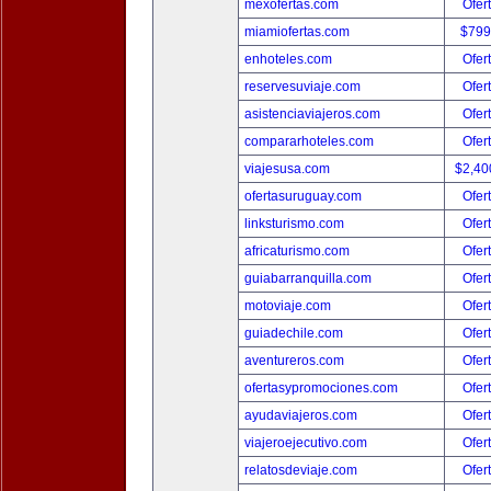
mexofertas.com
Ofer
miamiofertas.com
$799
enhoteles.com
Ofer
reservesuviaje.com
Ofer
asistenciaviajeros.com
Ofer
compararhoteles.com
Ofer
viajesusa.com
$2,40
ofertasuruguay.com
Ofer
linksturismo.com
Ofer
africaturismo.com
Ofer
guiabarranquilla.com
Ofer
motoviaje.com
Ofer
guiadechile.com
Ofer
aventureros.com
Ofer
ofertasypromociones.com
Ofer
ayudaviajeros.com
Ofer
viajeroejecutivo.com
Ofer
relatosdeviaje.com
Ofer